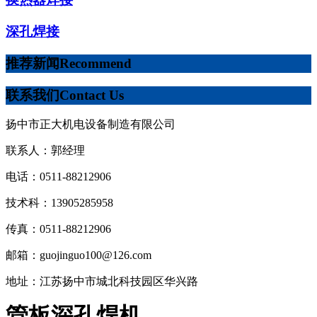
深孔焊接
推荐新闻
Recommend
联系我们
Contact Us
扬中市正大机电设备制造有限公司
联系人：郭经理
电话：0511-88212906
技术科：13905285958
传真：0511-88212906
邮箱：guojinguo100@126.com
地址：江苏扬中市城北科技园区华兴路
管板深孔焊机