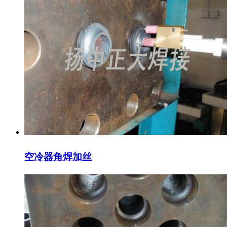
空冷器角焊加丝