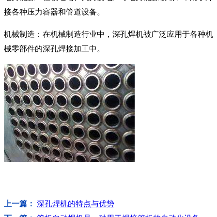
接各种压力容器和管道设备。
机械制造：在机械制造行业中，深孔焊机被广泛应用于各种机
械零部件的深孔焊接加工中。
上一篇：
深孔焊机的特点与优势