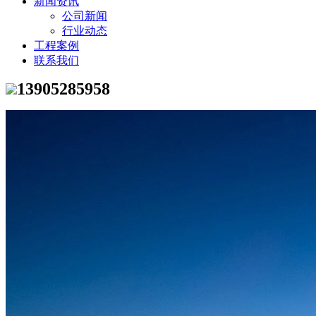
新闻资讯
公司新闻
行业动态
工程案例
联系我们
13905285958